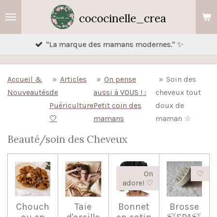
Passer
cococinelle_crea
au
contenu
"La marque des mamans modernes." ✨
principal
Accueil &
»
Articles
»
On pense
»
Soin des
Nouveautés
de
aussi à VOUS ! :
cheveux tout
Puériculture
Petit coin des
doux de
🤍
mamans
maman ☆
Beauté/soin des Cheveux
On
♡
adore! ♡
Chouch
Taie
Bonnet
Brosse