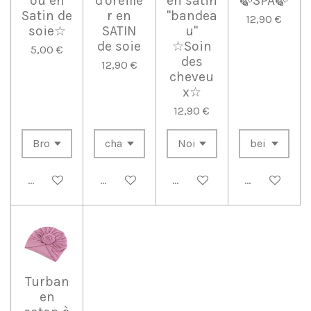
ou en
d'oreille
en satin
🍃SPA🍃
Satin de
r en
"bandea
12,90 €
soie☆
SATIN
u"
de soie
☆Soin
5,00 €
des
12,90 €
cheveu
x☆
12,90 €
Ajouter au panier
Ajouter au panier
Ajouter au panier
Ajouter au p
Turban
en