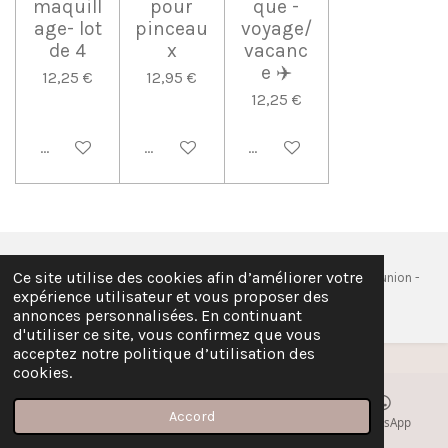
maquill
pour
que -
age- lot
pinceau
voyage/
de 4
x
vacanc
e ✈️
12,25 €
12,95 €
12,25 €
Ajouter au panier
Ajouter au panier
Ajouter au panier
Ce site utilise des cookies afin d’améliorer votre
© 2026 EI cococinelle_crea - Siège social : Sainte- Marie, La Réunion -
expérience utilisateur et vous proposer des
Email : c.cococinellecrea@gmail.com - SIREN: 101 546 182
annonces personnalisées. En continuant
d'utiliser ce site, vous confirmez que vous
acceptez notre politique d’utilisation des
cookies.
Accord
E-mail
Carte
Instagram
WhatsApp