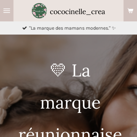
Passer
cococinelle_crea
au
contenu
"La marque des mamans modernes." ✨
principal
💛 La
e✨
marque
réunionnaise