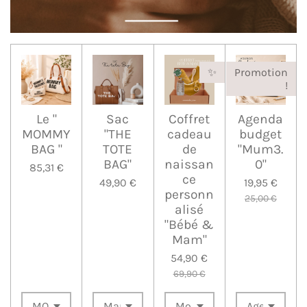
✨️
Promotion
!
Le "
Sac
Coffret
Agenda
MOMMY
"THE
cadeau
budget
BAG "
TOTE
de
"Mum3.
BAG"
naissan
0"
85,31 €
ce
49,90 €
19,95 €
personn
25,00 €
alisé
"Bébé &
Mam"
54,90 €
69,90 €