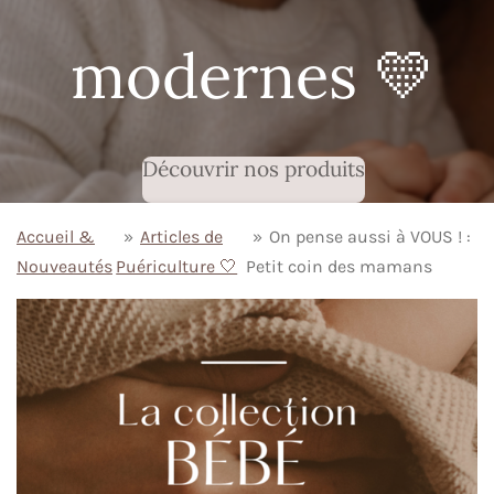
modernes 💛
Découvrir nos produits
Accueil &
»
Articles de
»
On pense aussi à VOUS ! :
Nouveautés
Puériculture 🤍
Petit coin des mamans