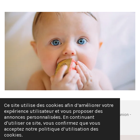
Ce site utilise des cookies afin d’améliorer votre
expérience utilisateur et vous proposer des
© 2026 EI cococinelle_crea - Siège social : Sainte- Marie, La Réunion -
annonces personnalisées. En continuant
Email : c.cococinellecrea@gmail.com - SIREN: 101 546 182
d'utiliser ce site, vous confirmez que vous
acceptez notre politique d’utilisation des
cookies.