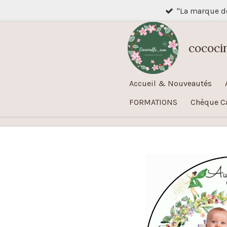
"La marque 
Passer
au
contenu
cococi
principal
Accueil & Nouveautés
FORMATIONS
Chèque C