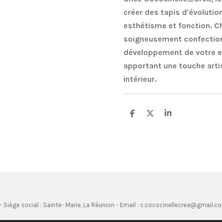
créer des tapis d'évoluti
esthétisme et fonction. C
soigneusement confectionn
développement de votre e
apportant une touche arti
intérieur.
P
P
P
a
a
a
r
r
r
t
t
t
a
a
a
g
g
g
e
e
e
r
r
r
 Siège social : Sainte- Marie, La Réunion - Email : c.cococinellecrea@gmail.c