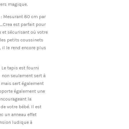
vers magique.
: Mesurant 80 cm par
_Crea est parfait pour
 et sécurisant où votre
les petits coussinets
 il le rend encore plus
 : Le tapis est fourni
i non seulement sert à
nt mais sert également
pporte également une
encourageant la
de votre bébé. Il est
c un anneau effet
nsion ludique à