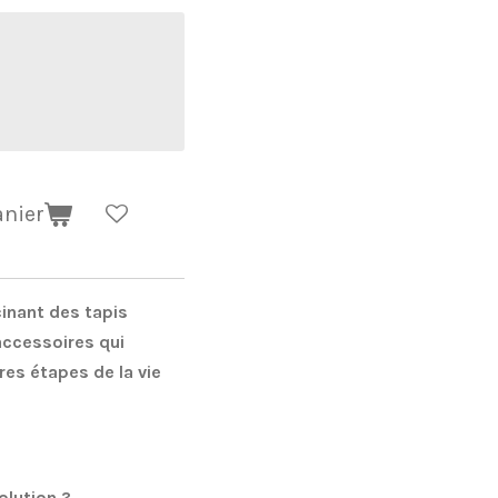
anier
cinant des tapis
accessoires qui
es étapes de la vie
olution ?