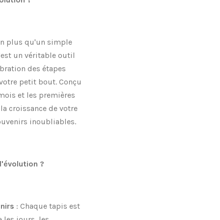
en plus qu'un simple
est un véritable outil
bration des étapes
votre petit bout. Conçu
mois et les premières
 la croissance de votre
ouvenirs inoubliables.
d'évolution ?
nirs
: Chaque tapis est
 les jours, les