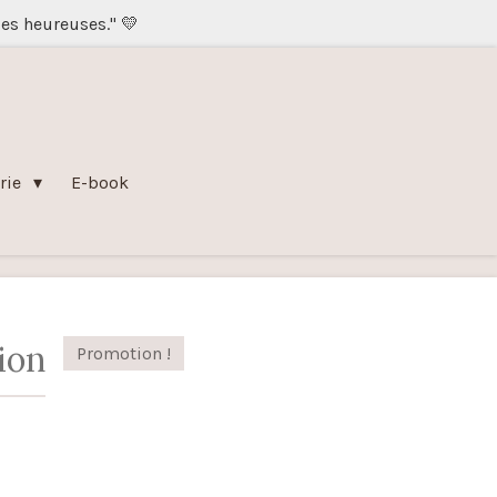
les heureuses." 💛
rie
E-book
ion
Promotion !