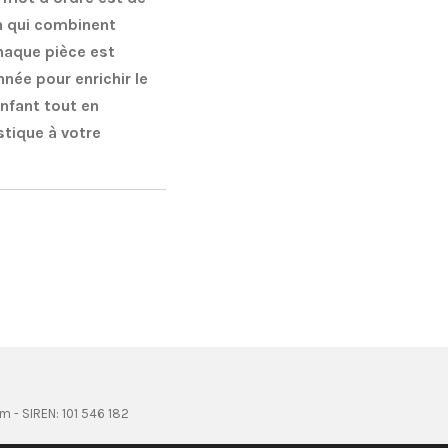
on qui combinent
haque pièce est
ée pour enrichir le
nfant tout en
stique à votre
om - SIREN: 101 546 182