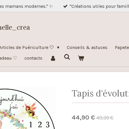
des mamans modernes." ✨
"Créations utiles pour famil
nelle_crea
Articles de Puériculture 🤍
Conseils & astuces
Papete
adeau ♡
contacts
Tapis d'évolut
44,90 €
49,99 €