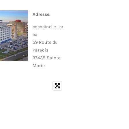
v
a
l
Adresse:
u
a
cococinelle_cr
t
ea
i
o
59 Route du
n
Paradis
97438 Sainte-
Marie