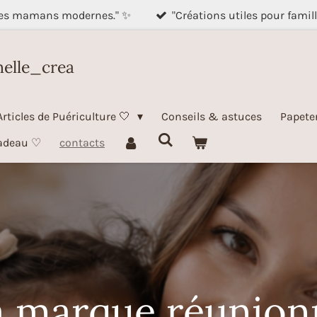
des mamans modernes." ✨
"Créations utiles pour famil
nelle_crea
Articles de Puériculture 🤍
Conseils & astuces
Papete
adeau ♡
contacts
a marque réunion