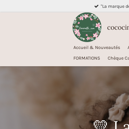
"La marque 
Passer
au
contenu
cococi
principal
Accueil & Nouveautés
FORMATIONS
Chèque C
💛 L