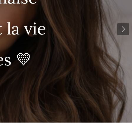
 la vie
s 💛