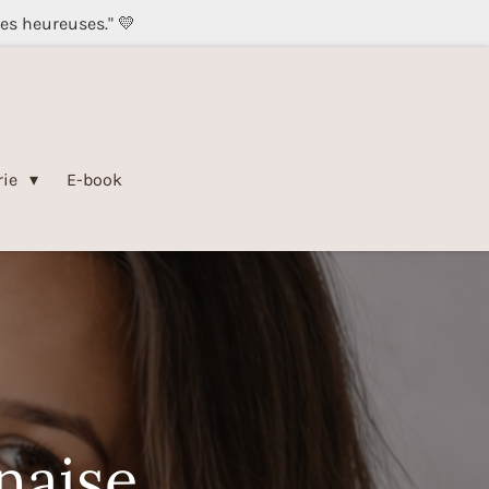
les heureuses." 💛
rie
E-book
naise