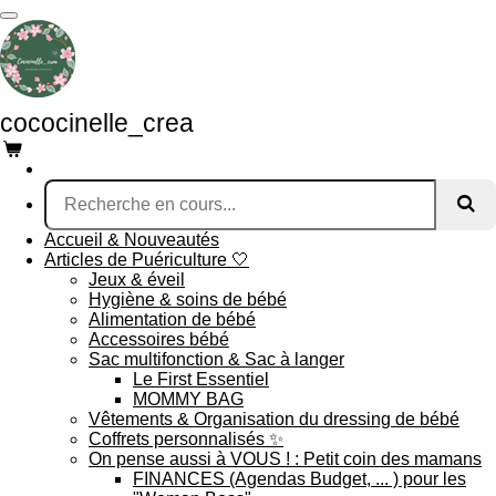
Passer
au
contenu
principal
cococinelle_crea
Accueil & Nouveautés
Articles de Puériculture 🤍
Jeux & éveil
Hygiène & soins de bébé
Alimentation de bébé
Accessoires bébé
Sac multifonction & Sac à langer
Le First Essentiel
MOMMY BAG
Vêtements & Organisation du dressing de bébé
Coffrets personnalisés ✨
On pense aussi à VOUS ! : Petit coin des mamans
FINANCES (Agendas Budget, ... ) pour les