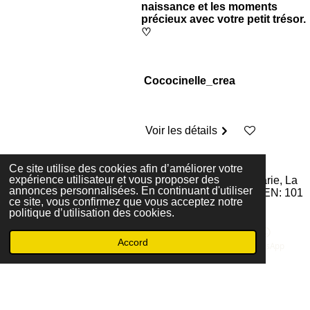
naissance et les moments
précieux avec votre petit trésor.
♡
Cococinelle_crea
Voir les détails
Ce site utilise des cookies afin d’améliorer votre
expérience utilisateur et vous proposer des
© 2026 EI cococinelle_crea - Siège social : Sainte- Marie, La
annonces personnalisées. En continuant d'utiliser
Réunion - Email : c.cococinellecrea@gmail.com - SIREN: 101
ce site, vous confirmez que vous acceptez notre
546 182
politique d’utilisation des cookies.
Accord
E-mail
Carte
Instagram
WhatsApp