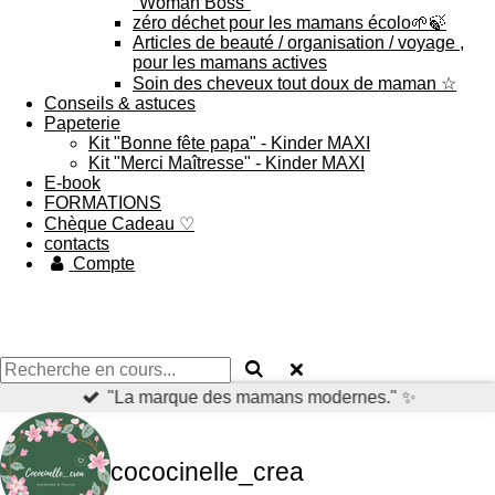
"Woman Boss"
zéro déchet pour les mamans écolo🌱🍃
Articles de beauté / organisation / voyage ,
pour les mamans actives
Soin des cheveux tout doux de maman ☆
Conseils & astuces
Papeterie
Kit "Bonne fête papa" - Kinder MAXI
Kit "Merci Maîtresse" - Kinder MAXI
E-book
FORMATIONS
Chèque Cadeau ♡
contacts
Compte
"La marque des mamans modernes." ✨
cococinelle_crea