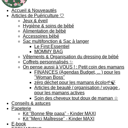
Accueil & Nouveautés
Articles de Puériculture 🤍
Jeux & éveil
Hygiène & soins de bébé
Alimentation de bébé
Accessoires bébé
Sac multifonction & Sac à langer
Le First Essentiel
MOMMY BAG
Vêtements & Organisation du dressing de bébé
Coffrets personnalisés ✨
On pense aussi à VOUS ! : Petit coin des mamans
FINANCES (Agendas Budget, ... ) pour les
"Woman Boss"
zéro déchet pour les mamans écolo🌱🍃
Articles de beauté / organisation / voyage ,
pour les mamans actives
Soin des cheveux tout doux de maman ☆
Conseils & astuces
Papeterie
Kit "Bonne fête papa" - Kinder MAXI
Kit "Merci Maîtresse" - Kinder MAXI
E-book