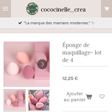
Passer
cococinelle_crea
au
contenu
"La marque des mamans modernes." ✨
principal
Éponge de
maquillage- lot
de 4
12,25 €
Ajouter
au panier