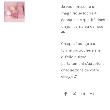
Je vous présente un
magnifique lot de 4
éponges de qualité dans
un joli camaïeu de rose
💗
Chaque éponge à une
forme particulière afin
qu'elle puisse
parfaitement s'adapter à
chaque zone de votre
visage 💕
P
P
P
P
a
a
a
a
r
r
r
r
t
t
t
t