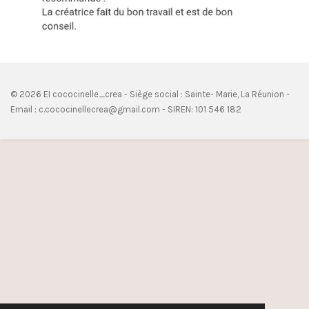
© 2026 EI cococinelle_crea - Siège social : Sainte- Marie, La Réunion -
Email : c.cococinellecrea@gmail.com - SIREN: 101 546 182