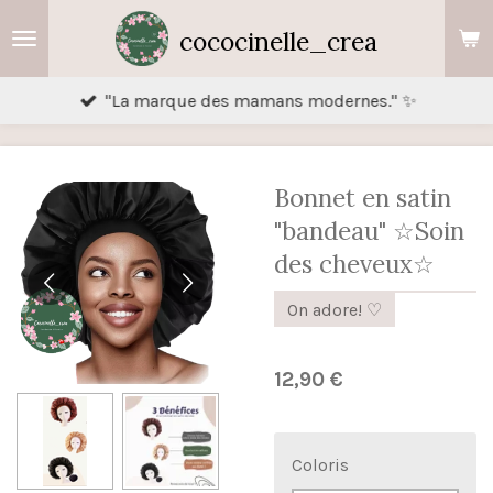
Passer
cococinelle_crea
au
contenu
"La marque des mamans modernes." ✨
principal
Bonnet en satin
"bandeau" ☆Soin
des cheveux☆
On adore! ♡
12,90 €
Coloris