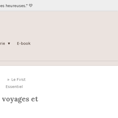
les heureuses." 💛
rie
E-book
»
Le First
Essentiel
s voyages et