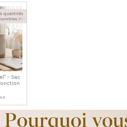
es quantités
ponibles !✨️
el" – Sac
onction
0 €