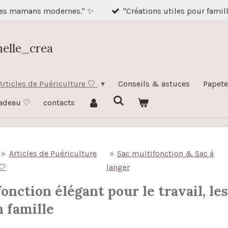
des mamans modernes." ✨
"Créations utiles pour famil
nelle_crea
Articles de Puériculture 🤍
Conseils & astuces
Papete
adeau ♡
contacts
»
Articles de Puériculture
»
Sac multifonction & Sac à
🤍
langer
onction élégant pour le travail, le
n famille