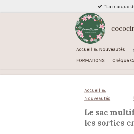
"La marque 
Passer
au
contenu
cococi
principal
Accueil & Nouveautés
FORMATIONS
Chèque C
Accueil &
Nouveautés
Le sac multif
les sorties e