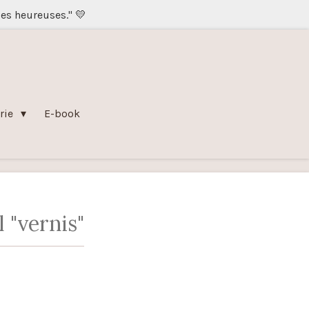
les heureuses." 💛
rie
E-book
l "vernis"