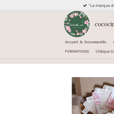
"La marque 
Passer
au
contenu
cococi
principal
Accueil & Nouveautés
FORMATIONS
Chèque C