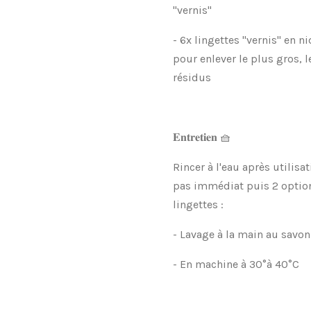
"vernis"
- 6x lingettes "vernis" en ni
pour enlever le plus gros, le
résidus
𝐄𝐧𝐭𝐫𝐞𝐭𝐢𝐞𝐧 🧺
Rincer à l'eau après utilisat
pas immédiat puis 2 option
lingettes :
- Lavage à la main au savon
- En machine à 30°à 40°C