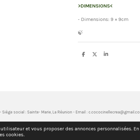
>DIMENSIONS<
- Dimensions: 9 × 9cm
🍃
P
P
P
a
a
a
r
r
r
t
t
t
a
a
a
g
g
g
e
e
e
r
r
r
 Siège social : Sainte- Marie, La Réunion - Email : c.cococinellecrea@gmail.c
 utilisateur et vous proposer des annonces personnalisées. En 
es cookies.