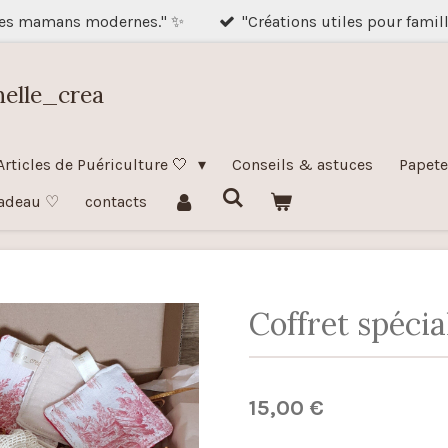
des mamans modernes." ✨
"Créations utiles pour famil
nelle_crea
Articles de Puériculture 🤍
Conseils & astuces
Papete
adeau ♡
contacts
Coffret spécia
15,00 €