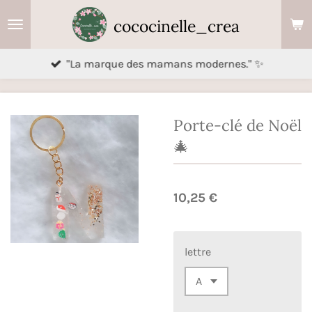
Passer
cococinelle_crea
au
contenu
"La marque des mamans modernes." ✨
principal
Porte-clé de Noël
🎄
10,25 €
lettre