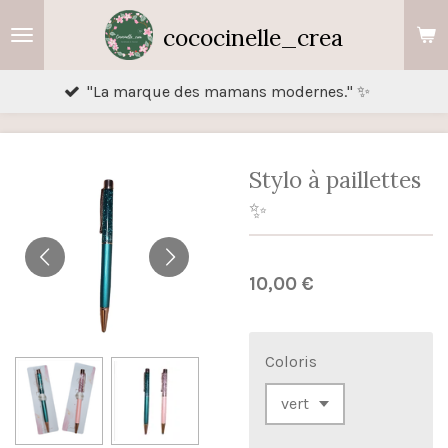
Passer
cococinelle_crea
au
contenu
"La marque des mamans modernes." ✨
"Cr
principal
Stylo à paillettes
✨️
10,00 €
Coloris