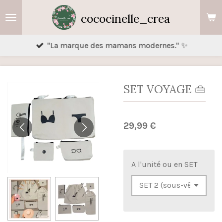
Passer
cococinelle_crea
au
contenu
"La marque des mamans modernes." ✨
principal
SET VOYAGE 👜
29,99 €
A l'unité ou en SET