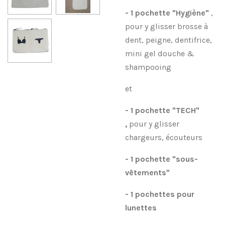
- 1 pochette "Hygiène"
,
pour y glisser brosse à
dent, peigne, dentifrice,
mini gel douche &
shampooing
et
- 1 pochette "TECH"
,
pour y glisser
chargeurs, écouteurs
- 1 pochette "sous-
vêtements"
- 1 pochettes pour
lunettes