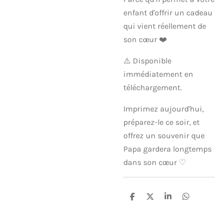
enfant d'offrir un cadeau
qui vient réellement de
son cœur ❤️
⚠️ Disponible
immédiatement en
téléchargement.
Imprimez aujourd'hui,
préparez-le ce soir, et
offrez un souvenir que
Papa gardera longtemps
dans son cœur ♡
P
P
P
P
a
a
a
a
r
r
r
r