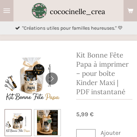
Passer
cococinelle_crea
au
contenu
"Créations utiles pour familles heureuses." 💛
principal
Kit Bonne Fête
Papa à imprimer
– pour boîte
Kinder Maxi |
PDF instantané
5,99 €
Ajouter