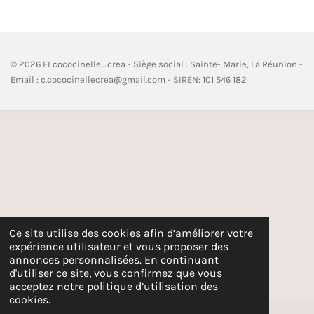
t
t
t
t
a
a
a
a
g
g
g
g
e
e
e
e
r
r
r
r
© 2026 EI cococinelle_crea - Siège social : Sainte- Marie, La Réunion -
Email : c.cococinellecrea@gmail.com - SIREN: 101 546 182
Ce site utilise des cookies afin d’améliorer votre
expérience utilisateur et vous proposer des
annonces personnalisées. En continuant
d'utiliser ce site, vous confirmez que vous
acceptez notre politique d’utilisation des
cookies.