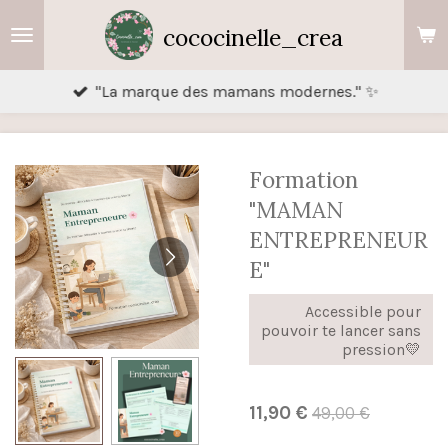
Passer
cococinelle_crea
au
contenu
"La marque des mamans modernes." ✨
principal
Formation
"MAMAN
ENTREPRENEUR
E"
Accessible pour
pouvoir te lancer sans
pression💛
11,90 €
49,00 €