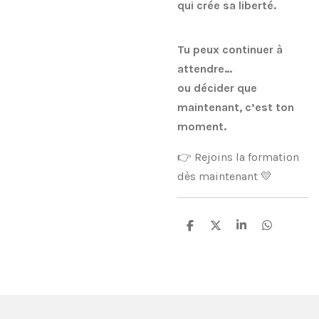
qui crée sa liberté.
Tu peux continuer à
attendre…
ou décider que
maintenant, c’est ton
moment.
👉 Rejoins la formation
dès maintenant 💛
P
P
P
P
a
a
a
a
r
r
r
r
t
t
t
t
a
a
a
a
g
g
g
g
e
e
e
e
r
r
r
r