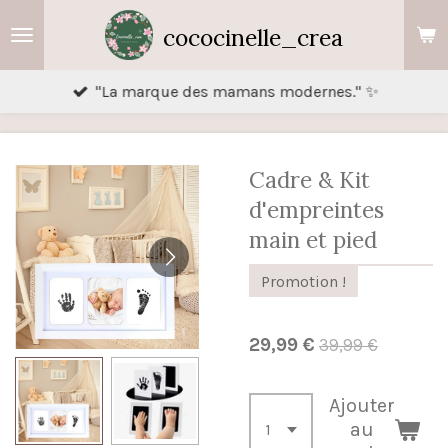
Passer
cococinelle_crea
au
contenu
"La marque des mamans modernes." ✨
principal
Cadre & Kit
d'empreintes
main et pied
Promotion !
29,99 €
39,99 €
Ajouter
au