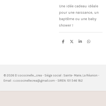
Une idée cadeau idéale
pour une naissance, un
baptême ou une baby
shower !
P
P
P
P
a
a
a
a
r
r
r
r
t
t
t
t
a
a
a
a
g
g
g
g
e
e
e
e
r
r
r
r
© 2026 EI cococinelle_crea - Siège social : Sainte- Marie, La Réunion -
Email : c.cococinellecrea@gmail.com - SIREN: 101 546 182