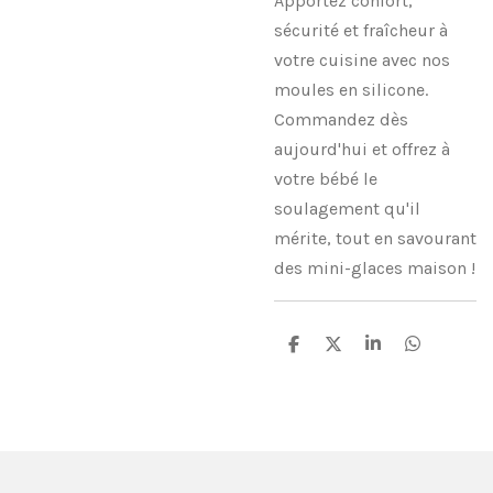
Apportez confort,
sécurité et fraîcheur à
votre cuisine avec nos
moules en silicone.
Commandez dès
aujourd'hui et offrez à
votre bébé le
soulagement qu'il
mérite, tout en savourant
des mini-glaces maison !
P
P
P
P
a
a
a
a
r
r
r
r
t
t
t
t
a
a
a
a
g
g
g
g
e
e
e
e
r
r
r
r