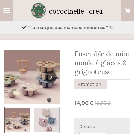
Passer
cococinelle_crea
au
contenu
"La marque des mamans modernes." ✨
principal
Ensemble de mini
moule à glaces &
grignoteuse
Promotion !
14,90 €
16,75 €
Coloris