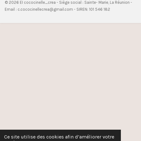
© 2026 EI cococinelle_crea - Siège social : Sainte- Marie, La Réunion -
Email : c.cococinellecrea@gmail.com - SIREN: 101 546 182
Ce site utilise des cookies afin d’améliorer votre