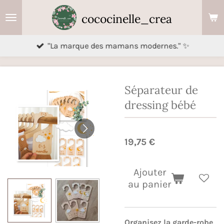
Passer
cococinelle_crea
au
contenu
"La marque des mamans modernes." ✨
principal
Séparateur de
dressing bébé
19,75 €
Ajouter
au panier
Organisez la garde-robe