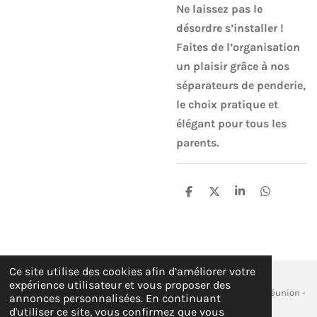
Ne laissez pas le
désordre s’installer !
Faites de l’organisation
un plaisir grâce à nos
séparateurs de penderie,
le choix pratique et
élégant pour tous les
parents.
P
P
P
P
a
a
a
a
r
r
r
r
t
t
t
t
a
a
a
a
g
g
g
g
e
e
e
e
Ce site utilise des cookies afin d’améliorer votre
r
r
r
r
expérience utilisateur et vous proposer des
© 2026 EI cococinelle_crea - Siège social : Sainte- Marie, La Réunion -
annonces personnalisées. En continuant
Email : c.cococinellecrea@gmail.com - SIREN: 101 546 182
d'utiliser ce site, vous confirmez que vous