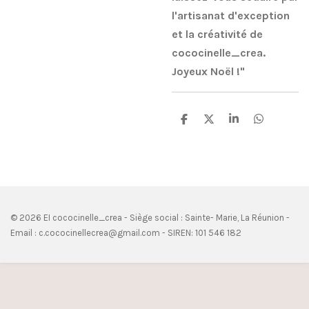
l'artisanat d'exception
et la créativité de
cococinelle_crea.
Joyeux Noël !"
P
P
P
P
a
a
a
a
r
r
r
r
t
t
t
t
a
a
a
a
g
g
g
g
e
e
e
e
r
r
r
r
© 2026 EI cococinelle_crea - Siège social : Sainte- Marie, La Réunion -
Email : c.cococinellecrea@gmail.com - SIREN: 101 546 182