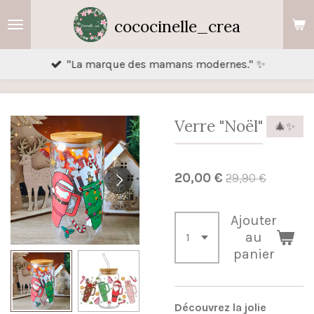
Passer
cococinelle_crea
au
contenu
"La marque des mamans modernes." ✨
principal
Verre "Noël"
🎄✨️
20,00 €
29,90 €
Ajouter
au
panier
Découvrez la jolie