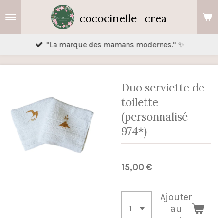
Passer
cococinelle_crea
au
contenu
"La marque des mamans modernes." ✨
principal
Duo serviette de
toilette
(personnalisé
974*)
15,00 €
Ajouter
au