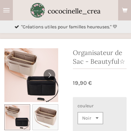
Passer
cococinelle_crea
au
contenu
"Créations utiles pour familles heureuses." 💛
principal
Organisateur de
Sac - Beautyful☆
19,90 €
couleur